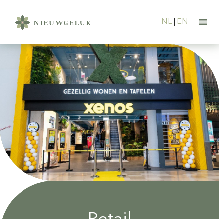
NL
|
EN